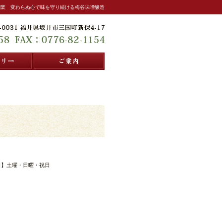
創業 変わらぬ心で味を守り続ける梅谷味噌醸造
ギャラリー
ご案内
【定休日】土曜・日曜・祝日