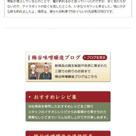
稚鮎が遡上しているとのことで、鱸が釣れるかと思っていったのですが、全く当たりが
ないので、テトラポットの近くを流したところ、いきなりガツンと来ました。他に小さ
な鮃も釣れましたよ。場所は、家から自転車で5分ぐらいの九頭竜川河口です。