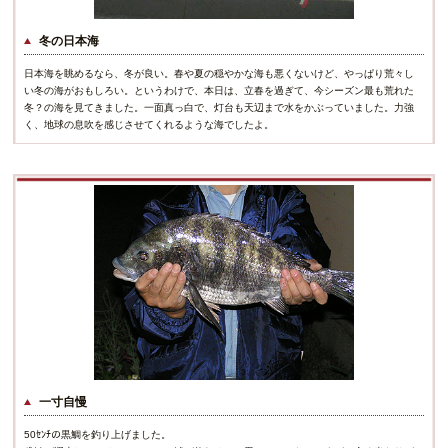
冬の日本海
日本海を眺めるなら、冬が良い。春や夏の穏やかな海も悪くないけど、やっぱり荒々し
い冬の海がおもしろい。というわけで、本日は、立春を過ぎて、今シーズン最も荒れた
冬？の海を見てきました。一面真っ白で、灯台も天辺まで水をかぶっていました。力強
く、地球の息吹を感じさせてくれるような海でしたよ。
一寸自慢
50ｾﾝﾁの黒鯛を釣り上げました。